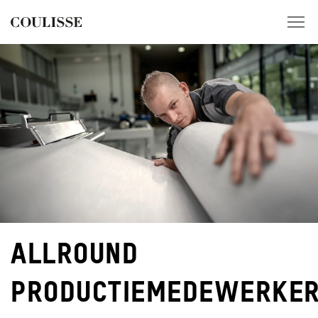
VACATURES
ONS DNA
VESTIGINGEN
PRODUCTEN
EXTRA'S
ALLROUND
PRODUCTIEMEDEWERKE