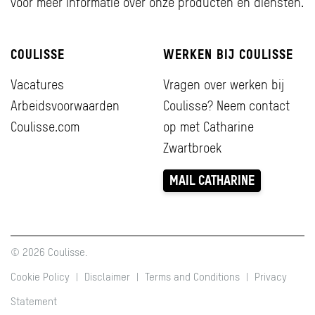
voor meer informatie over onze producten en diensten.
COULISSE
WERKEN BIJ COULISSE
Vacatures
Vragen over werken bij
Arbeidsvoorwaarden
Coulisse? Neem contact
Coulisse.com
op met Catharine
Zwartbroek
MAIL CATHARINE
© 2026 Coulisse.
Cookie Policy
|
Disclaimer
|
Terms and Conditions
|
Privacy
Statement